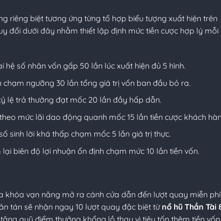
g riêng biệt tương ứng từng tổ hợp biểu tượng xuất hiện trên
uy đổi dưới đây nhằm thiết lập định mức tiền cược hợp lý mỗi
i hệ số nhân vốn gấp 50 lần lúc xuất hiện đủ 5 hình.
 chạm ngưỡng 30 lần tổng giá trị vốn ban đầu bỏ ra.
 tỷ lệ trả thưởng đạt mốc 20 lần đầy hấp dẫn.
heo mức lãi dao động quanh mốc 15 lần tiền cược khách hàn
ố sinh lời khá thấp chạm mốc 5 lần giá trị thực.
i biên độ lợi nhuận ổn định chạm mức 10 lần tiền vốn.
hìa khóa vạn năng mở ra cánh cửa dẫn đến lượt quay miễn phí
ân tán sẽ nhận ngay 10 lượt quay đặc biệt từ
nổ hũ Thần Tài 
a tăng quỹ điểm thưởng khổng lồ thay vì tiêu tốn thêm tiền vốn