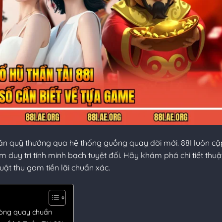
ăn quỹ thưởng qua hệ thống guồng quay đời mới. 88I luôn cậ
 duy trì tính minh bạch tuyệt đối. Hãy khám phá chi tiết thuậ
ật thu gom tiền lãi chuẩn xác.
vòng quay chuẩn