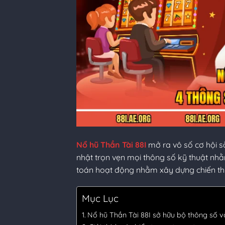
Nổ hũ Thần Tài 88I
mở ra vô số cơ hội s
nhật trọn vẹn mọi thông số kỹ thuật nhằm
toán hoạt động nhằm xây dựng chiến thu
Mục Lục
Nổ hũ Thần Tài 88I sở hữu bộ thông số 