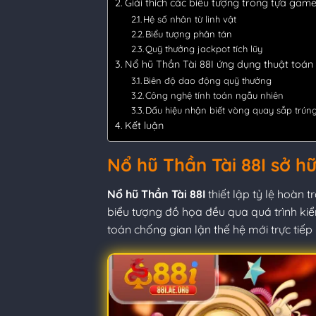
Giải thích các biểu tượng trong tựa game
Hệ số nhân từ linh vật
Biểu tượng phân tán
Quỹ thưởng jackpot tích lũy
Nổ hũ Thần Tài 88I ứng dụng thuật toán
Biên độ dao động quỹ thưởng
Công nghệ tính toán ngẫu nhiên
Dấu hiệu nhận biết vòng quay sắp trún
Kết luận
Nổ hũ Thần Tài 88I sở 
Nổ hũ Thần Tài 88I
thiết lập tỷ lệ hoàn 
biểu tượng đồ họa đều qua quá trình kiể
toán chống gian lận thế hệ mới trực tiế