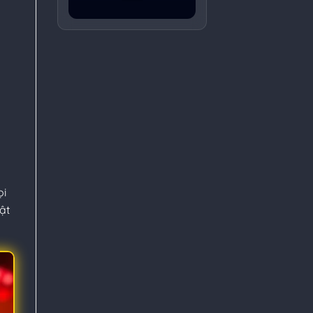
Tiến Lên Miền Nam 88I
– 5 Tình Huống Đặc
Biệt Giúp Ăn Đậm
20 Tháng 3, 2026
Cách Chơi Tài Xỉu
ọi
Online – 3 Lưu Ý Khi
Trải Nghiệm Tại 88I
ật
20 Tháng 3, 2026