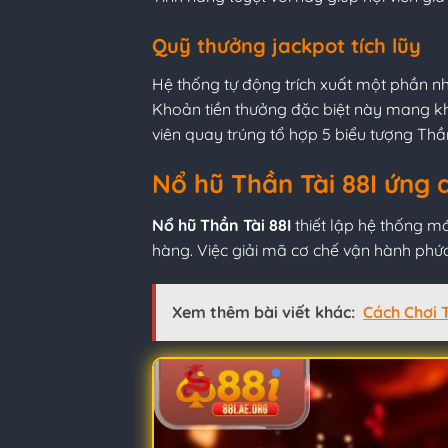
Quỹ thưởng jackpot tích lũy
Hệ thống tự động trích xuất một phần nh
Khoản tiền thưởng đặc biệt này mang kh
viên quay trúng tổ hợp 5 biểu tượng Thần 
Nổ hũ Thần Tài 88I ứng 
Nổ hũ Thần Tài 88I
thiết lập hệ thống m
hàng. Việc giải mã cơ chế vận hành phức 
Xem thêm bài viết khác:
Cách Chơi T