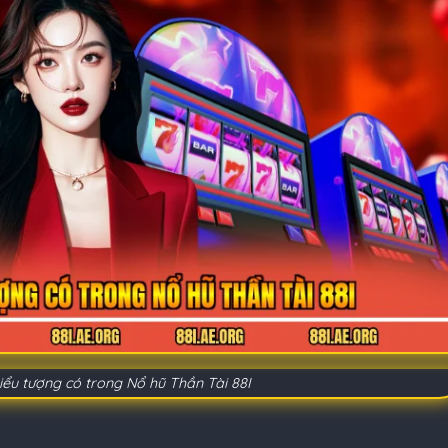
biểu tượng có trong Nổ hũ Thần Tài 88I