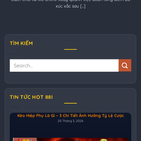
xúc xắc sau [...]
Đá Gà Thomo Tại 88I Hé Lộ Dữ Liệu Chốt Kèo Chuẩn
20 Tháng 3, 2026
TÌM KIẾM
Kèo Hiệp Phụ Là Gì – 3 Chi Tiết Ảnh Hưởng Tỷ Lệ Cược
TIN TỨC HOT 88I
20 Tháng 3, 2026