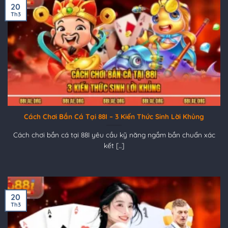
20
Th3
Cách Chơi Bắn Cá Tại 88I – 3 Kiến Thức Sinh Lời Khủng
Cách chơi bắn cá tại 88I yêu cầu kỹ năng ngắm bắn chuẩn xác
kết [...]
20
Th3