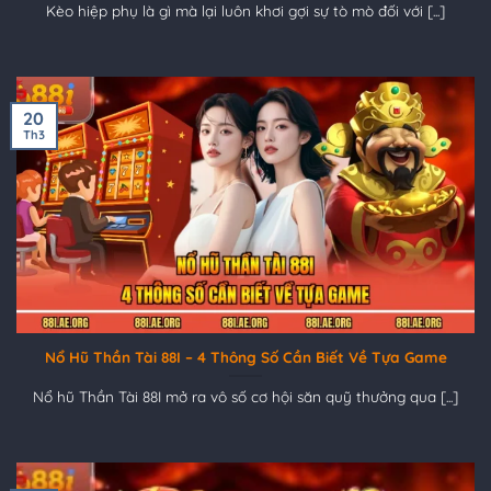
Kèo hiệp phụ là gì mà lại luôn khơi gợi sự tò mò đối với [...]
20
Th3
Nổ Hũ Thần Tài 88I – 4 Thông Số Cần Biết Về Tựa Game
Nổ hũ Thần Tài 88I mở ra vô số cơ hội săn quỹ thưởng qua [...]