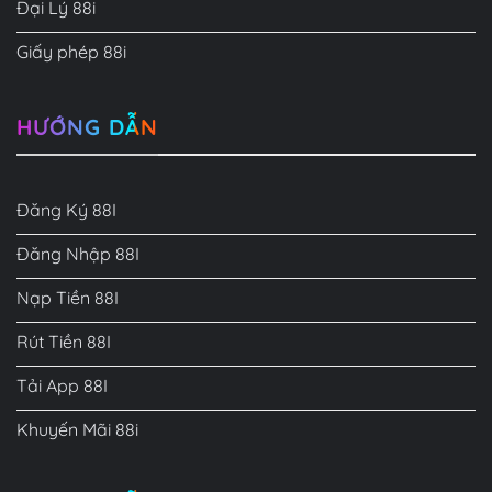
Đại Lý 88i
Giấy phép 88i
HƯỚNG DẪN
Cách Soi Kèo Bóng Đá – 3 Loại Hình Phổ Biến Cần Hiểu
Đúng
20 Tháng 3, 2026
Đăng Ký 88I
Đăng Nhập 88I
Nạp Tiền 88I
Rút Tiền 88I
Tải App 88I
Khuyến Mãi 88i