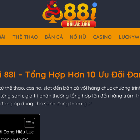
ÀI
THỂ THAO
BẮN CÁ
NỔ HŨ
CASINO
LUCKYW
 88I – Tổng Hợp Hơn 10 Ưu Đãi Đa
ừ thể thao, casino, slot đến bắn cá với hàng chục chương tr
eo từng sảnh, giá trị phần thưởng tổng hợp lên đến hàng trăm 
o đang áp dụng cho sảnh đang tham gia!
i Đang Hiệu Lực
 thành viên mới