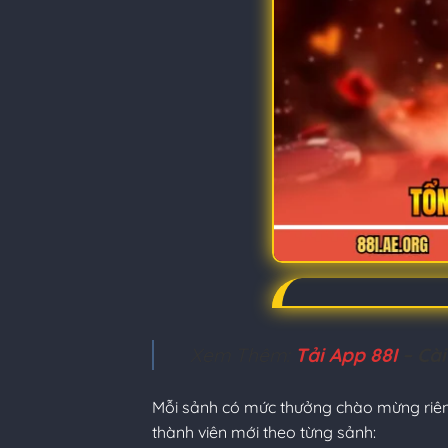
Xem Thêm:
Tải App 88I
– Cài
Mỗi sảnh có mức thưởng chào mừng riên
thành viên mới theo từng sảnh: