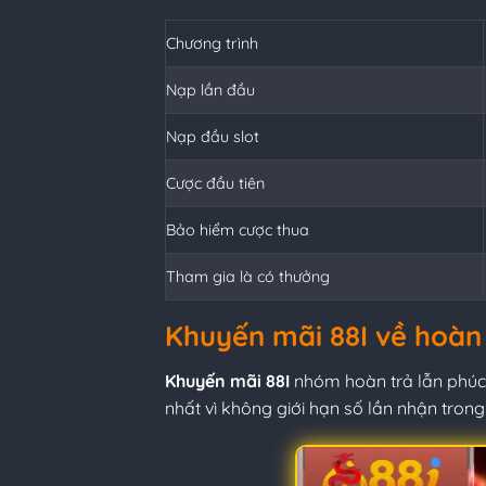
Chương trình
Nạp lần đầu
Nạp đầu slot
Cược đầu tiên
Bảo hiểm cược thua
Tham gia là có thưởng
Khuyến mãi 88I về hoàn 
Khuyến mãi 88I
nhóm hoàn trả lẫn phúc l
nhất vì không giới hạn số lần nhận trong