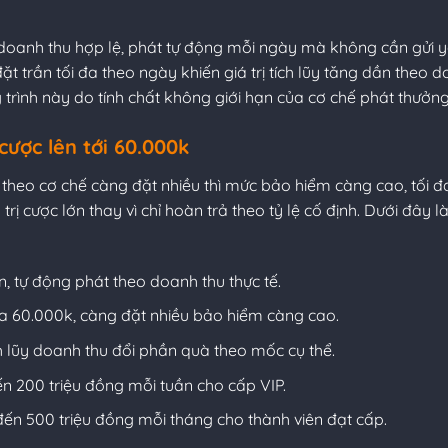
 doanh thu hợp lệ, phát tự động mỗi ngày mà không cần gửi 
t trần tối đa theo ngày khiến giá trị tích lũy tăng dần theo 
 trình này do tính chất không giới hạn của cơ chế phát thưởng
cược lên tới 60.000k
theo cơ chế càng đặt nhiều thì mức bảo hiểm càng cao, tối đ
 trị cược lớn thay vì chỉ hoàn trả theo tỷ lệ cố định. Dưới đây 
, tự động phát theo doanh thu thực tế.
đa 60.000k, càng đặt nhiều bảo hiểm càng cao.
h lũy doanh thu đổi phần quà theo mốc cụ thể.
n 200 triệu đồng mỗi tuần cho cấp VIP.
ến 500 triệu đồng mỗi tháng cho thành viên đạt cấp.