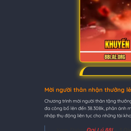
Mời người thân nhận thưởng lê
Chương trình mời người thân tặng thưởng 1
đa công bố lên đến 38.308k, phản ánh mức
nhập thụ động liên tục cho những tài khoả
Xem Thêm:
Đại Lý 88I
– 3 Đi