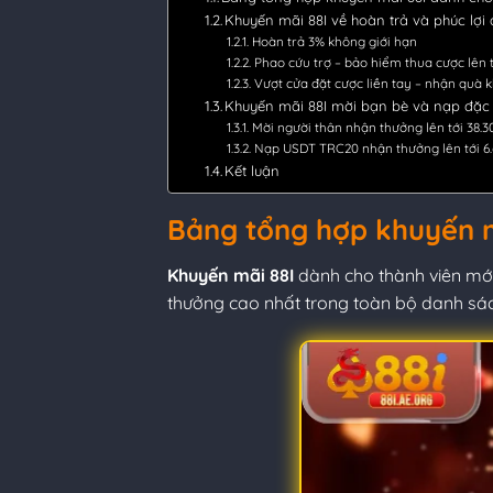
Khuyến mãi 88I về hoàn trả và phúc lợi 
Hoàn trả 3% không giới hạn
Phao cứu trợ – bảo hiểm thua cược lên t
Vượt cửa đặt cược liền tay – nhận quà 
Khuyến mãi 88I mời bạn bè và nạp đặc 
Mời người thân nhận thưởng lên tới 38.3
Nạp USDT TRC20 nhận thưởng lên tới 6
Kết luận
Bảng tổng hợp khuyến m
Khuyến mãi 88I
dành cho thành viên mới 
thưởng cao nhất trong toàn bộ danh sác