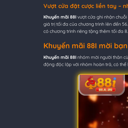
Vượt cửa đặt cược liền tay – 
Khuyến mãi 88I
vượt cửa ghi nhận chuỗi 
giá trị tối đa của chương trình lên đến 5
có chương trình riêng tặng thêm tối đa 8
Khuyến mãi 88I mời bạn
Khuyến mãi 88I
nhóm mời người thân cùn
động độc lập với nhóm hoàn trả, có thể