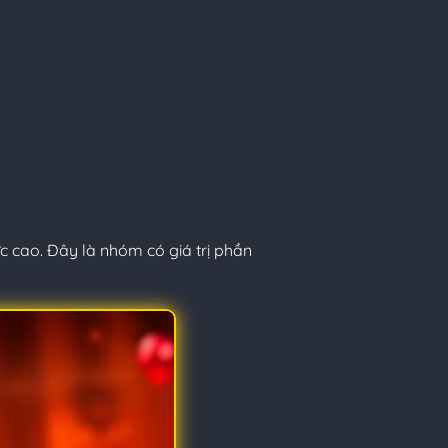
c cao. Đây là nhóm có giá trị phần