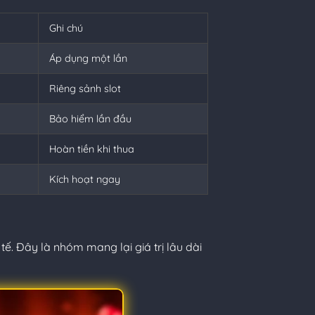
Ghi chú
Áp dụng một lần
Riêng sảnh slot
Bảo hiểm lần đầu
Hoàn tiền khi thua
Kích hoạt ngay
tế. Đây là nhóm mang lại giá trị lâu dài