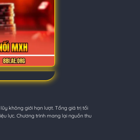
ũy không giới hạn lượt. Tổng giá trị tối
hiệu lực. Chương trình mang lại nguồn thu